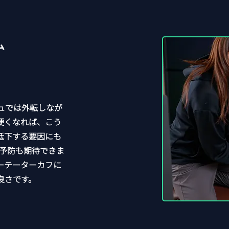
ム
ュでは外転しなが
硬くなれば、こう
低下する要因にも
の予防も期待できま
ーテーターカフに
良さです。