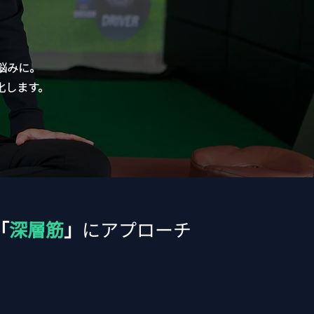
悩みに。
化します。
「
深層筋
」
にアプローチ