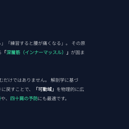
」「練習すると腰が痛くなる」。 その原
る
「
深層筋（インナーマッスル）
」
が固ま
、ただ揉むだけではありません。 解剖学に基づ
さに戻すことで、
「可動域」
を物理的に広
善
や、
四十肩の予防
にも最適です。