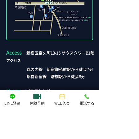
Access
新宿区富久町13-15 サウスタワーB1階
​アクセス
丸の内線 新宿御苑前駅から徒歩7分
​都営新宿線 曙橋駅から徒歩8分
Hours
ゴルフレンジ
:
​営業時間
6：00〜1：30
（入室は24：00まで）
LINE登録
体験予約
WEB入会
電話する
ストレッチ＆トレーニング
：
10：00〜22：00
定休日